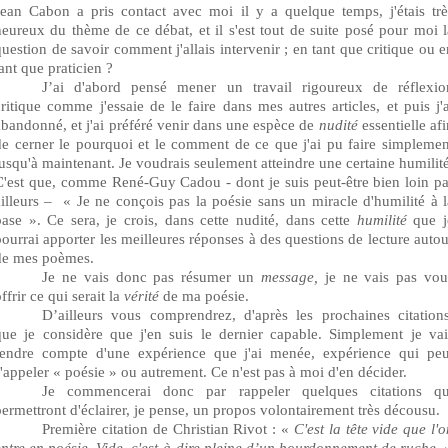
Jean Cabon
a pris contact avec moi il y a quelque temps, j'étais trè
heureux du thème de ce débat, et il s'est tout de suite posé pour moi l
question de savoir comment j'allais intervenir ; en tant que critique ou e
ant que praticien ?
J’ai d'abord pensé mener un travail rigoureux de réflexio
critique comme j'essaie de le faire dans mes autres articles, et puis j'a
abandonné, et j'ai préféré venir dans une espèce de
nudité
essentielle af
de cerner le pourquoi et le comment de ce que j'ai pu faire simplemen
jusqu'à maintenant. Je voudrais seulement atteindre une certaine humilité
C'est que, comme René-Guy Cadou - dont je suis peut-être bien loin pa
ailleurs –
« Je ne conçois pas la poésie sans un miracle d'humilité à l
base ». Ce sera, je crois, dans cette nudité, dans cette
humilité
que j
pourrai apporter les meilleures réponses à des questions de lecture autou
de mes poèmes.
Je ne vais donc pas résumer un
message,
je ne vais pas vou
ffrir ce qui serait la
vérité
de ma poésie.
D’ailleurs vous comprendrez, d'après les prochaines citations
que je considère que j'en suis le dernier capable. Simplement je vai
rendre compte d'une expérience que j'ai menée, expérience qui peu
s'appeler « poésie » ou
autrement. Ce n'est pas à moi d'en décider.
Je commencerai donc par rappeler quelques citations qu
permettront d'éclairer, je pense, un propos volontairement très décousu.
Première citation de Christian Rivot : «
C'est la tête vide que l'
entre en poésie. Vide, c'est-à-dire pleine d’un bourdonnement de ruche. 