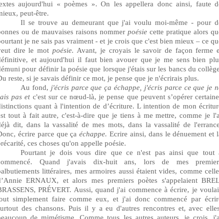
textes aujourd'hui « poèmes ». On les appellera donc ainsi, faute d
mieux, peut-être.
Il se trouve au demeurant que j'ai voulu moi-même - pour d
bonnes ou de mauvaises raisons nommer
poésie
cette pratique alors qu
pourtant je ne sais pas vraiment - et je crois que c'est bien mieux – ce qu
veut dire le mot
poésie.
Avant, je croyais le savoir de façon ferme e
définitive, et aujourd'hui il faut bien avouer que je me sens bien plu
démuni pour définir la poésie que lorsque j'étais sur les bancs du
collège
Du
reste, si je savais définir ce mot, je pense que je n'écrirais plus.
Au f
ond,
j'écris parce que ça échappe, j'écris parce ce que je n
sais pas et
c'est sur ce nœud-là, je pense que peuvent s’opérer certaine
distinctions quant à l'intention de d’écriture. L intention de mon écritur
est tout à fait autre, c'est-à-dire que je tiens à me mettre, comme je l'a
déjà dit, dans la vassalité de mes mots, dans la vassalité de l'errance
Donc, écrire parce que ça
échappe.
Ecrire ainsi, dans le dénuement et l
précarité, ces choses qu'on appelle poésie.
Pourtant je dois vous dire que ce n'est pas ainsi que tout 
commencé. Quand j'avais dix-huit ans, lors de mes premier
balbutiements littéraires, mes armoires aussi étaient vides, comme celle
d’Annie ERNAUX, et alors mes premiers poètes s'appelaient BREL
BRASSENS, PRÉVERT. Aussi, quand j'ai commence à écrire, je voulai
tout simplement faire comme eux, et j'ai donc commencé par écrir
surtout des chansons. Puis il y a eu d'autres rencontres et, avec elles
beaucoup de mimétisme. Comme tous les autres auteurs, je crois, j'a