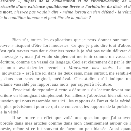
l'errance », auprès de la claudication et de l'inachèvement, de l
précarité d'une existence quotidienne livrée à l'arbitraire du désir et d
la mort,
n'est-ce pas vouloir dire - même lorsqu'on s'en défend - la
véri
de la condition humaine et peut-être de la poésie ?
Bien sûr, toutes les explications que je peux donner sur mon 
œuvre » risquent d'être fort modestes.
Ce que je puis dire tout d'abord
c'est qu'à travers mes deux derniers recueils je n'ai pas voulu délivrer d
« message », mais j'ai voulu simplement me tenir comme un vassal d
l'écriture, comme un vassal du langage. Ceci est clairement dit par le titr
de mon avant-dernier recueil :
Mouvance mes mots.
Le mo
« mouvance » est à lire ici dans les deux sens, mais surtout, me semble-t
il, dans son sens originel, médiéval. C’est-à-dire qu’il indique un
ertaine vassalité par rapport aux mots, par rapport à l'écriture.
J'essaierai de répondre à cette « déroute » du lecteur devant mo
écriture en témoignant simplement. Par ailleurs j'aborderai bien sûr cett
question qui nous rassemble tous ici : les rapports de l'art et
de
la vérité
et, plus précisément pour ce qui me concerne, les rapports de la poésie e
e la vérité.
Il se trouve en effet que voilà une question que j'ai souven
abordée dans mes articles comme dans mon cheminement autour de l
poésie, même si ce fut souvent de façon un peu biaisée. Aussi quan