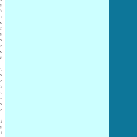
e
à
n
s
r
e
s
e
es
e
,
s
e
n
.
-
s
e
ui
e
i