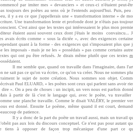
commencé par imiter mes « devanciers » et ceux-ci n'étaient peut-êtr
pas toujours des poètes au sens où je l'entends aujourd'hui. Puis, peu 
peu, il y a eu ce que j'appellerais une « transformation interne » de
mo
écriture. Une transformation lente et profonde dont je n'étais pas toujour
conscient. C'est ainsi que les
textes qui intéressaient le plus mon premie
éditeur étaient aussi souvent ceux dont j'étais le moins
convaincu... J
les avais écrits comme « sous la dictée », avec des exigences certaine
cependant quant à la forme - des exigences qui s'imposaient plus que j
ne les imposais - mais je ne les « possédais » pas
comme
certains autr
textes qui ont pu être refusés. Je dirais même plutôt que ces textes
m
possédaient.
Il me semble que, quand on travaille dans l'imaginaire, dans l'art
on ne sait pas ce qu'on va écrire, ce qu'on va créer. Nous ne sommes plu
vraiment le sujet de notre création. Nous sommes son objet. Comm
l'écrivait Paul ELUARD, « les poètes sont ceux qui parlent sans avoir rie
à dire ». On a peu de choses : un incipit, un vers nous est parfois donné
Mais à partir de là c'est le langage qui, avec le poète, va travailler 
comme une planche travaille. Comme le disait VALÉRY, le premier ver
nous est donné. Ensuite Le
poème,
même quand il est court, demand
beaucoup de patience.
Il y a donc de la part du poète un travail aussi, mais un travail q
n'obéit pas aux lois du discours conceptuel. Ce n'est pas pour autant qu
je tiens à opposer de façon trop mécanique d'une part ce qu