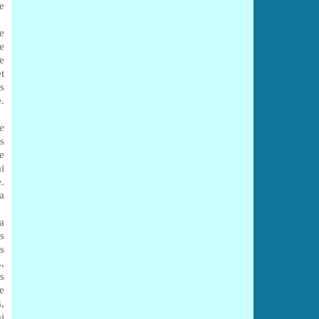
e
e
e
e
t
s
.
e
s
e
i
.
a
a
s
s
,
s
e
,
i