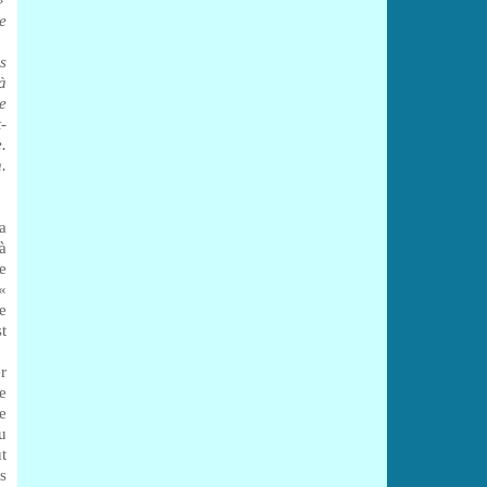
e
s
à
e
-
.
.
a
à
e
«
e
t
r
e
e
u
t
es