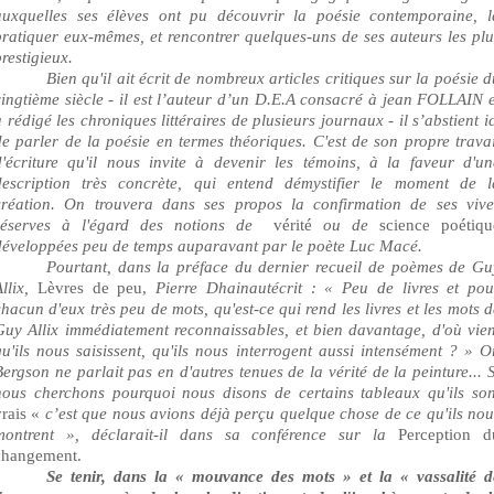
auxquelles ses élèves ont pu découvrir la poésie contemporaine, l
pratiquer eux-mêmes, et rencontrer quelques-uns de ses auteurs les plu
restigieux.
Bien qu'il ait écrit de nombreux articles critiques sur la poésie d
vingtième siècle - il est l’auteur d’un D.E.A consacré à jean FOLLAIN e
 rédigé les chroniques littéraires de plusieurs journaux - il s’abstient i
de parler de la poésie en termes théoriques. C'est de son propre travai
d'écriture qu'il nous invite à devenir les témoins, à la faveur d'un
description très concrète, qui entend démystifier le moment de l
création. On trouvera dans ses propos la confirmation de ses vive
réserves à l'égard des notions de
vérité
ou
de
science poétiqu
développées peu de temps auparavant par le poète Luc Macé.
Pourtant, dans la préface du dernier recueil de poèmes de Gu
Allix,
Lèvres de peu,
Pierre Dhainaut
écrit : « Peu de livres et pou
chacun d'eux très peu de mots, qu'est-ce qui rend les livres et les mots d
Guy Allix immédiatement reconnaissables, et bien davantage, d'où vien
qu'ils nous saisissent, qu'ils nous interrogent aussi intensément ? » Or
Bergson ne parlait pas en d'autres tenues de la vérité de la peinture... S
nous cherchons pourquoi nous disons de certains tableaux qu'ils son
vrais «
c’est que
nous avions déjà perçu quelque chose de ce qu'ils nou
montrent », déclarait-il dans sa conférence sur la
Perception d
changement.
Se tenir, dans la « mouvance des mots » et la « vassalité d