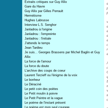
Extraits critiques sur Guy Allix
Gare du Havre
Guy Allix par Gilles Perrault
p
Hermétisme
Hughes Labrusse
Interview L.S. Senghor
a
Janladrou à l'origine
Janladrou : l'empreinte
Janladrou : l'initiale
J'attends le temps
Jean Tardieu
Je suis... Georges Brassens par Michel Baglin et Guy
Allix
La force de l'amour
La force du doute
L'archive des coups de coeur
Laurent Terzieff ou l'énigme de la voix
Le bonheur
Le Déraciné
Le petit coin des poètes
Le Petit moulin à poivre
Le Petit Peintre et la vague
Le poème de l'instant présent
Le poème est mon seul courage