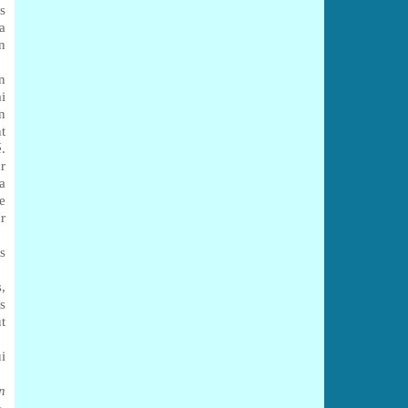
s
a
n
n
i
in
t
.
r
a
e
r
s
,
s
t
i
on
»