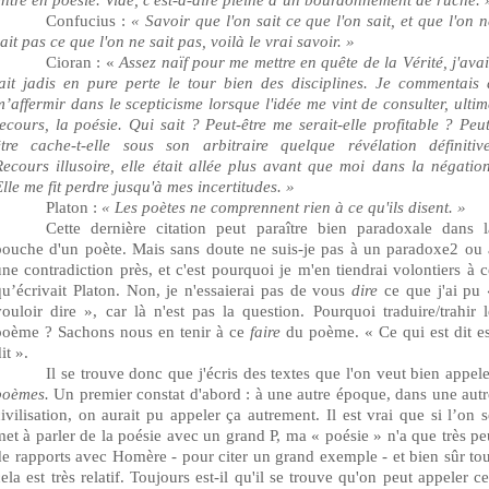
Confucius :
« Savoir que l'on sait ce que l'on sait, et que l'on n
ait pas ce que l'on ne sait pas, voilà le vrai savoir. »
Cioran : «
Assez naïf pour me mettre en quête de la Vérité, j'avai
fait jadis en pure perte le tour bien des disciplines. Je commentais 
m’affermir dans le scepticisme lorsque l'idée me vint de consulter, ultim
recours, la poésie. Qui sait ? Peut-être me serait-elle profitable ? Peut
être cache-t-elle sous son arbitraire quelque révélation définitive
Recours illusoire, elle était allée plus avant que moi dans la négation
lle me fit perdre jusqu'à mes incertitudes. »
Platon :
« Les poètes ne comprennent rien à ce qu'ils disent. »
Cette dernière citation peut paraître bien paradoxale dans l
bouche d'un poète. Mais sans doute ne suis-je pas à un paradoxe
2
ou 
une contradiction près, et c'est pourquoi je m'en tiendrai volontiers à c
qu’écrivait
Platon.
Non, je n'essaierai pas de vous
dire
ce que j'ai pu 
vouloir dire », car là n'est pas la question. Pourquoi traduire/trahir l
poème ? Sachons nous en tenir à ce
faire
du
poème. « Ce qui est dit es
it ».
Il se trouve donc que j'écris des textes que l'on veut bien appele
poèmes.
Un premier constat d'abord : à une autre époque, dans une autr
civilisation, on aurait pu appeler ça autrement. Il est vrai que si l’on s
met à parler de la poésie avec un grand P, ma « poésie » n'a que très pe
de rapports avec Homère
- po
ur citer un grand exemple - et bien sûr tou
ela est très relatif. Toujours est-il qu'il se trouve qu'on peut appeler c