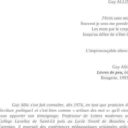
Guy ALLI
J'écris sans mo
Souvent je sens me prendr
Les mots par le corp
Jusqu'au délire de n'être 
L'imprononçable silenc
Guy Alli
Lèvres de peu,
éd
Rougerie, 1993
Guy Allix s'est fait connaître, dès 1974, en tant que praticien d
l'écriture poétique
1
et c'est bien comme « artisan des mot s» qu'il vien
nous apporter son témoignage. Professeur de Lettres modernes a
Collège Lavalley de Saint-Lô puis au Lycée
Sivard
de Beaulieu 
Carentan, il poursuit des expériences pédagogiques originales grâc