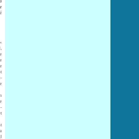
a
e
té
«
,
e
e
e
t
-
e
n
e
 -
t
t
a
d