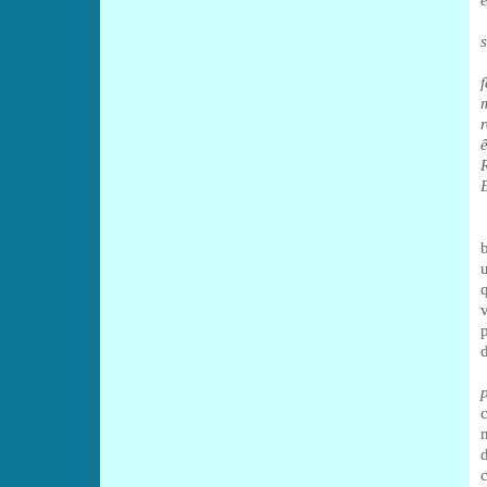
s
E
d
c