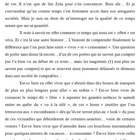
de vie. Il n’est que de lire Zola pour s’en convaincre. Bien sûr… Et je
conviendrai qu’un certain temps s’est fortement accru dans nos arrogantes
sociétés. Mais je suis en droit de m’interroger sur la qualité de ce temps
autant que sur sa quantité.
Il reste à savoir en effet comment ce temps qui nous est « offert » est
vécu. Et c’est là une autre histoire… L’histoire de comprendre finalement la
différence que l’on peut faire entre « vivre » et « consommer ». Une question
de poète sans doute là encore... d’un de ces poètes qui ne savent pas compter
(on l’a bien vu au début de ce texte… mais les magistrats (1) non plus ne
savent pas compter) et qui se trouvent ainsi justement délaissés et démunis
dans une société de comptables…
Est-ce bien en effet vivre que s’abrutir dans des heures de transport
de plus en plus longues pour aller « au turbin » ? Est-ce bien vivre de
consacrer le temps dit « libre » à arpenter les grandes surfaces le samedi
entier en quête du « vu à la télé », de ces « biens » inutiles que l’on
retrouvera aux « encombrants » dès qu’ils ne seront plus au « look » du jour,
de ces victuailles qui déborderont de certaines assiettes… voire de certains
ventres ? Est-ce bien vivre que d’attendre dans ces bouchons interminables
pour quelques miettes de vacances… à consommer ? Est-ce bien vivre enfin