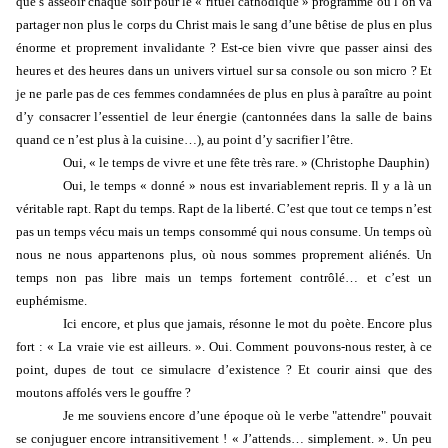
que s’asseoir chaque soir pour le « rituel cathodique » programmé où l’on va
partager non plus le corps du Christ mais le sang d’une bêtise de plus en plus
énorme et proprement invalidante ? Est-ce bien vivre que passer ainsi des
heures et des heures dans un univers virtuel sur sa console ou son micro ? Et
je ne parle pas de ces femmes condamnées de plus en plus à paraître au point
d’y consacrer l’essentiel de leur énergie (cantonnées dans la salle de bains
quand ce n’est plus à la cuisine…), au point d’y sacrifier l’être.
Oui, « le temps de vivre et une fête très rare. » (Christophe Dauphin)
Oui, le temps « donné » nous est invariablement repris. Il y a là un
véritable rapt. Rapt du temps. Rapt de la liberté. C’est que tout ce temps n’est
pas un temps vécu mais un temps consommé qui nous consume. Un temps où
nous ne nous appartenons plus, où nous sommes proprement aliénés. Un
temps non pas libre mais un temps fortement contrôlé… et c’est un
euphémisme.
Ici encore, et plus que jamais, résonne le mot du poète. Encore plus
fort : « La vraie vie est ailleurs. ». Oui. Comment pouvons-nous rester, à ce
point, dupes de tout ce simulacre d’existence ? Et courir ainsi que des
moutons affolés vers le gouffre ?
Je me souviens encore d’une époque où le verbe "attendre" pouvait
se conjuguer encore intransitivement ! « J’attends… simplement. ». Un peu