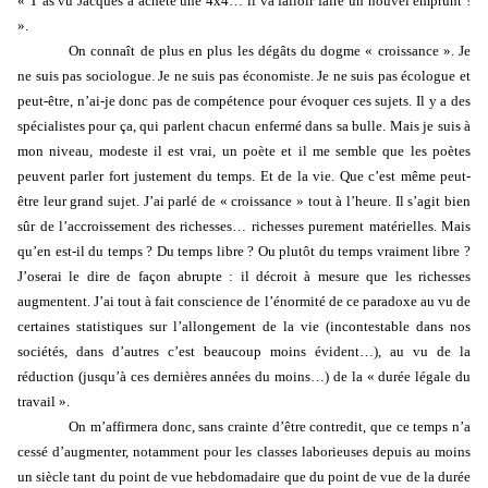
« T’as vu Jacques a acheté une 4x4… il va falloir faire un nouvel emprunt !
».
On connaît de plus en plus les dégâts du dogme « croissance ». Je
ne suis pas sociologue. Je ne suis pas économiste. Je ne suis pas écologue et
peut-être, n’ai-je donc pas de compétence pour évoquer ces sujets. Il y a des
spécialistes pour ça, qui parlent chacun enfermé dans sa bulle. Mais je suis à
mon niveau, modeste il est vrai, un poète et il me semble que les poètes
peuvent parler fort justement du temps. Et de la vie. Que c’est même peut-
être leur grand sujet. J’ai parlé de « croissance » tout à l’heure. Il s’agit bien
sûr de l’accroissement des richesses… richesses purement matérielles. Mais
qu’en est-il du temps ? Du temps libre ? Ou plutôt du temps vraiment libre ?
J’oserai le dire de façon abrupte : il décroit à mesure que les richesses
augmentent. J’ai tout à fait conscience de l’énormité de ce paradoxe au vu de
certaines statistiques sur l’allongement de la vie (incontestable dans nos
sociétés, dans d’autres c’est beaucoup moins évident…), au vu de la
réduction (jusqu’à ces dernières années du moins…) de la « durée légale du
travail ».
On m’affirmera donc, sans crainte d’être contredit, que ce temps n’a
cessé d’augmenter, notamment pour les classes laborieuses depuis au moins
un siècle tant du point de vue hebdomadaire que du point de vue de la durée