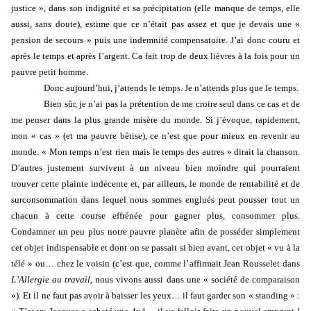
justice », dans son indignité et sa précipitation (elle manque de temps, elle
aussi, sans doute), estime que ce n’était pas assez et que je devais une «
pension de secours » puis une indemnité compensatoire. J’ai donc couru et
après le temps et après l’argent. Ca fait trop de deux lièvres à la fois pour un
pauvre petit homme.
Donc aujourd’hui, j’attends le temps. Je n’attends plus que le temps.
Bien sûr, je n’ai pas la prétention de me croire seul dans ce cas et de
me penser dans la plus grande misère du monde. Si j’évoque, rapidement,
mon « cas » (et ma pauvre bêtise), ce n’est que pour mieux en revenir au
monde. « Mon temps n’est rien mais le temps des autres » dirait la chanson.
D’autres justement survivent à un niveau bien moindre qui pourraient
trouver cette plainte indécente et, par ailleurs, le monde de rentabilité et de
surconsommation dans lequel nous sommes englués peut pousser tout un
chacun à cette course effrénée pour gagner plus, consommer plus.
Condamner un peu plus notre pauvre planète afin de posséder simplement
cet objet indispensable et dont on se passait si bien avant, cet objet « vu à la
télé » ou… chez le voisin (c’est que, comme l’affirmait Jean Rousselet dans
L’Allergie au travail
, nous vivons aussi dans une « société de comparaison
»). Et il ne faut pas avoir à baisser les yeux… il faut garder son « standing » :