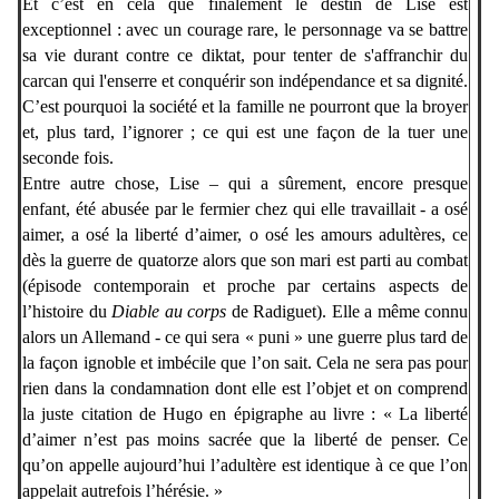
Et c’est en cela que finalement
le destin de Lise est
exceptionnel : avec un courage rare, le personnage va se battre
sa vie durant contre ce diktat, pour tenter de s'affranchir du
carcan qui l'enserre et conquérir son indépendance et sa dignité.
C’est pourquoi la société et la famille ne pourront que la broyer
et, plus tard, l’ignorer ; ce qui est une façon de la tuer une
seconde fois.
Entre autre chose, Lise – qui a sûrement, encore presque
enfant, été abusée par le fermier chez qui elle travaillait - a osé
aimer, a osé la liberté d’aimer, o osé les amours adultères, ce
dès la guerre de quatorze alors que son mari est parti au combat
(épisode contemporain et proche par certains aspects de
l’histoire du
Diable au corps
de Radiguet). Elle a même connu
alors un Allemand - ce qui sera « puni » une guerre plus tard de
la façon ignoble et imbécile que l’on sait. Cela ne sera pas pour
rien dans la condamnation dont elle est l’objet et on comprend
la juste citation de Hugo en épigraphe au livre : « La liberté
d’aimer n’est pas moins sacrée que la liberté de penser. Ce
qu’on appelle aujourd’hui l’adultère est identique à ce que l’on
appelait autrefois l’hérésie. »