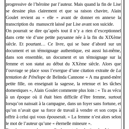
progressive de l’héroïne par l’auteur. Mais quand la fin de Lise
se dessine plus clairement et que sa raison chavire, Alain
Goulet revient au « elle » avant de donner en annexe la
transcription du
manuscrit laissé par Lise avant son suicide.
On pourrait se dire qu’après tout il n’y a rien d’exceptionnel
dans cette vie d’une petite paysanne née à la fin du XIXème
siècle. Et pourtant… Ce livre, qui se base d’abord sur un
document et un témoignage authentique, est aussi lui-même,
dans son ensemble, un document et un témoignage sur la
femme et son statut au début du XXème siècle. Alors que
l’ouvrage se place sous l’exergue d’une citation extraite de
La
tentation de Pénélope
de Belinda Cannone « A ma grand-mère
petite fille, on enseignait la sagesse, la retenue et les tâches
domestiques », Alain Goulet commente plus loin : « Tu as vécu
à un époque où il était bien difficile d’être femme, surtout
lorsqu’on naissait à la campagne, dans un foyer sans fortune, et
qu’on n’avait que sa force de travail à vendre et son corps à
offrir à celui qui vous épouserait. » La femme n’est alors selon
le mot de l’auteur qu’une « éternelle mineure ».