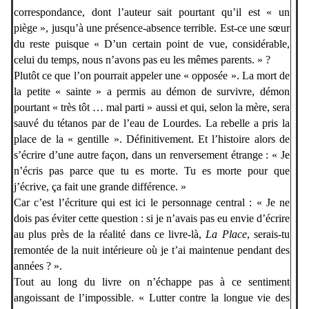
correspondance, dont l’auteur sait pourtant qu’il est « un
piège », jusqu’à une présence-absence terrible. Est-ce une sœur
du reste puisque « D’un certain point de vue, considérable,
celui du temps, nous n’avons pas eu les mêmes parents. » ?
Plutôt ce que l’on pourrait appeler une « opposée ». La mort de
la petite « sainte » a permis au démon de survivre, démon
pourtant « très tôt … mal parti » aussi et qui, selon la mère, sera
sauvé du tétanos par de l’eau de Lourdes. La rebelle a pris la
place de la « gentille ». Définitivement. Et l’histoire alors de
s’écrire d’une autre façon, dans un renversement étrange : « Je
n’écris pas parce que tu es morte. Tu es morte pour que
j’écrive, ça fait une grande différence. »
Car c’est l’écriture qui est ici le personnage central : « Je ne
dois pas éviter cette question : si je n’avais pas eu envie d’écrire
au plus près de la réalité dans ce livre-là,
La Place
, serais-tu
remontée de la nuit intérieure où je t’ai maintenue pendant des
années ? ».
Tout au long du livre on n’échappe pas à ce sentiment
angoissant de l’impossible. « Lutter contre la longue vie des