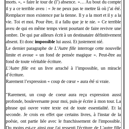
morts. », « faire le tour de (l’) absence. »… Au bout du compte
il y a ce terrible aveu : « Je ne peux pas te mettre là où j’ai été.
Remplacer mon existence par la tienne. Il y a la mort et il y a la
vie. Toi et moi. Pour être, il a fallu que je te nie. » Ce terrible
aveu de qui en même temps vient pourtant de faire revivre une
ombre. De qui par ailleurs écrit à un destinataire définitivement
absent. Et donc
impossible
lui aussi. Et justement nié.
Le dernier paragraphe de
L’Autre fille
interroge cette nouvelle
limite et avoue « un fond de pensée magique ». Peut-être au
fond de toute véritable écriture.
L’Autre fille
est un livre arraché à l’impossible, un miracle
d’écriture.
Rarement l’expression « coup de cœur » aura été si vraie.
"Rarement, un coup de coeur aura
reçu expression aussi
profonde, bouleversante pour moi, puis-je écrire à mon tour. La
phrase qui ouvre votre texte est de toute essentialité. Et la
seconde. Je crois en effet que certains livres, à l'instar de la
poésie, ont partie liée avec le franchissement de l'impossible.
Du moins est-ce ainsi que j'ai ressenti l'écriture de L'autre fille