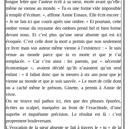
longue lettre que l’auteur écrit à sa sœur, morte avant qu’elle-
même ne vienne au monde. « Tu es une forme vide impossible
à remplir d’écriture. », affirme Annie Ernaux. Elle écrit encore :
« Je ne fais ici que courir après une ombre. » Et pourtant, cette
ombre venue du royaume des ombres prend bel et bien forme
devant nous. Et c’est plus qu’une sœur absente qui est ici
évoquée. C’est celle dont la mort a permis que non seulement
ce livre mais son auteur même vienne à l’existence : « Je suis
venue au monde parce que tu es morte et que je t’ai
remplacée. » Car c’est ainsi : les parents, par « nécessité
économique », avaient décidé qu’ils n’auraient qu’un seul
enfant : « il fallait donc que tu meures à six ans pour que je
vienne au monde et que je sois sauvée. » Le mort de celle dont
on a caché même le prénom, Ginette, a permis à Annie de
vivre.
On ne trouve nul pathos ici, rien que des phrases épurées,
écrites au scalpel, marquées au front de l’exactitude, d’une
superbe et inquiétante précision. Le résultat est là : c’est
proprement bouleversant.
L’évocation de la sœur absente se fait à travers le « tu » de la