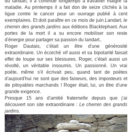
du landart, il a continué longtemps à travailler malgré la
maladie. Au printemps il a fait don de seize clichés à la
ligue contre le cancer pour un ouvrage publié à cent
exemplaires. Et doit paraître en ce mois de juin
Landart, le
chemin des grands jardins
aux éditions Blacklephant. Aux
portes de la mort il a su encore mobiliser son reste
d'énergie pour partager sa passion du landart..
Roger Dautais, c'était un être d'une générosité
extraordinaire. Un écorché vif aussi et sa bipolarité faisait
effet de loupe sur ses blessures. Roger, c'était aussi un
révolté, un véritable insoumis. Un passionné. Un vrai
poète, même s'il écrivait peu, quand tant de poètes
d'aujourd'hui ne sont que des faiseurs, des imposteurs et
de pitoyables marchands ! Roger était, lui, un être d'une
grande exigence.
Presque 15 ans d'amitié fraternelle depuis que j'ai
découvert son site extraordinaire :
Le chemin des grands
jardins
.