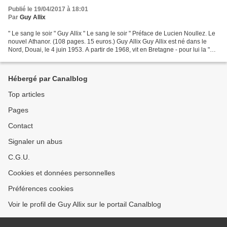
Publié le 19/04/2017 à 18:01
Par
Guy Allix
" Le sang le soir " Guy Allix " Le sang le soir " Préface de Lucien Noullez. Le
nouvel Athanor. (108 pages. 15 euros.) Guy Allix Guy Allix est né dans le
Nord, Douai, le 4 juin 1953. A partir de 1968, vit en Bretagne - pour lui la "
terre d'éveil " -...
Hébergé par Canalblog
Top articles
Pages
Contact
Signaler un abus
C.G.U.
Cookies et données personnelles
Préférences cookies
Voir le profil de Guy Allix sur le portail Canalblog