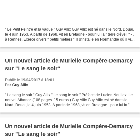
" Le Petit Peintre et la vague " Guy Allix Guy Allix est né dans le Nord, Douai,
le 4 juin 1953. A partir de 1968, vit en Bretagne - pour lui la " terre d'éveil " - ,
à Rennes. Exerce divers " petits métiers ". Il s'installe en Normandie où il vit
depuis...
Un nouvel article de Murielle Compère-Demarcy
sur "Le sang le soir"
Publié le 19/04/2017 à 18:01
Par
Guy Allix
" Le sang le soir " Guy Allix " Le sang le soir " Préface de Lucien Noullez. Le
nouvel Athanor. (108 pages. 15 euros.) Guy Allix Guy Allix est né dans le
Nord, Douai, le 4 juin 1953. A partir de 1968, vit en Bretagne - pour lui la "
terre d'éveil " -...
Un nouvel article de Murielle Compère-Demarcy
sur "Le sang le soir"